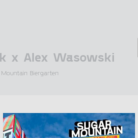
k x Alex Wasowski
 Mountain Biergarten