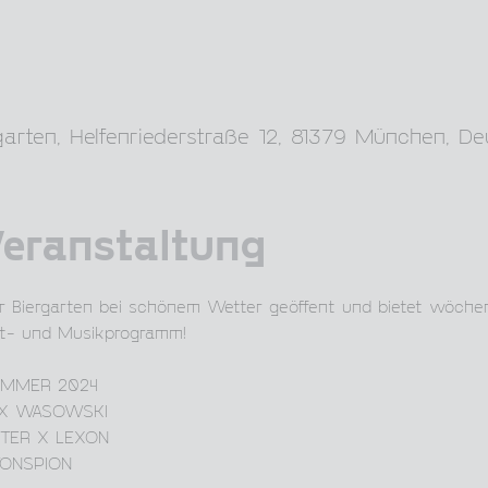
arten, Helfenriederstraße 12, 81379 München, De
Veranstaltung
r Biergarten bei schönem Wetter geöffent und bietet wöchent
t- und Musikprogramm!
UMMER 2024
EX WASOWSKI
TTER X LEXON
TONSPION