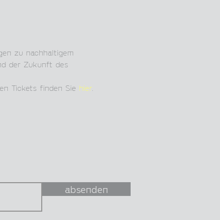
agen zu nachhaltigem 
nd der Zukunft des 
n Tickets finden Sie 
hier
. 
absenden