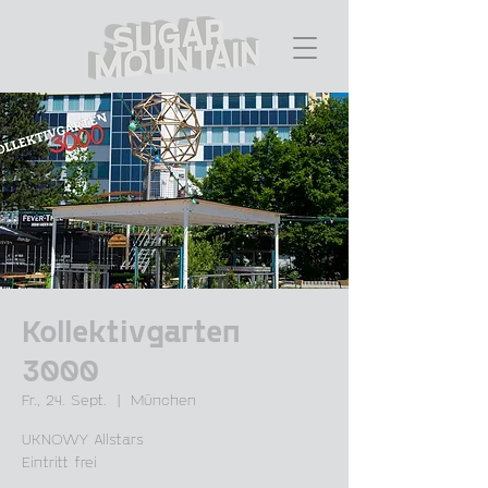
Kollektivgarten
3000
Fr., 24. Sept.
  |  
München
UKNOWY Allstars
Eintritt frei