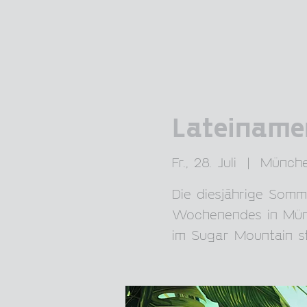
Lateiname
Fr., 28. Juli
  |  
Münch
Die diesjährige Som
Wochenendes in Münc
im Sugar Mountain st