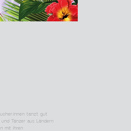
ucher:innen tanzt gut 
n und Tänzer aus Ländern 
n mit ihren 