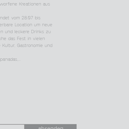
tworfene Kreationen aus 
ndet vom 28.07 bis 
derbare Location um neue 
n und leckere Drinks zu 
he das Fest in vielen 
 Kultur, Gastronomie und 
mpanadas,…
absenden