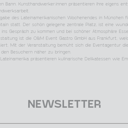
ren Bann. Kunsthandwerker:innen präsentieren ihre eigens en
ndwerksarbeit.
sgabe des Lateinamerikanischen Wochenendes in München fi
ain statt. Der schön gelegene zentrale Platz, ist eine wun
, ins Gespräch zu kommen und bei schöner Atmosphäre Esse
nstaltung ist die O&M Event Gastro GmbH aus Frankfurt, welc
ert. Mit der Veranstaltung bemüht sich die Eventagentur die
 den Besuchern näher zu bringen.
Lateinamerika präsentieren kulinarische Delikatessen wie E
NEWSLETTER