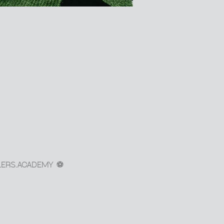
LERS.ACADEMY ⚽️