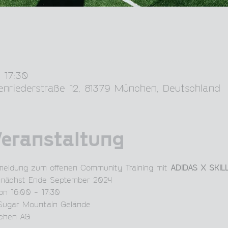
 17:30
enriederstraße 12, 81379 München, Deutschland
Veranstaltung
eldung zum offenen Community Training mit 
ADIDAS X SKIL
zunächst Ende September 2024
von 16:00 - 17:30
 Sugar Mountain Gelände
nchen AG