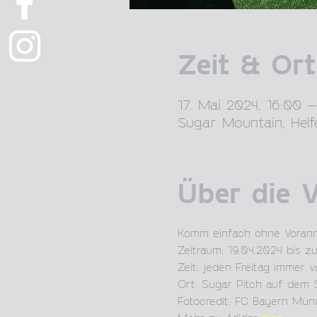
Zeit & Ort
17. Mai 2024, 16:00 –
Sugar Mountain, Helf
Über die 
Komm einfach ohne Voranm
Zeitraum: 19.04.2024 bis 
Zeit: jeden Freitag immer 
Ort: Sugar Pitch auf dem
Fotocredit: FC Bayern Mü