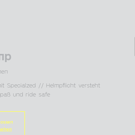
mp
hen
t Specialzed // Helmpflicht versteht
 Spaß und ride safe
ossen
sehen