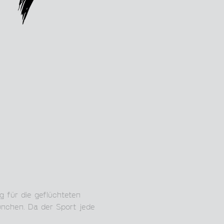
g für die geflüchteten 
München. Da der Sport jede 