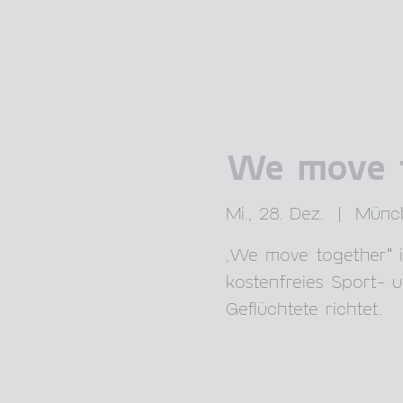
We move t
Mi., 28. Dez.
  |  
Münc
„We move together" i
kostenfreies Sport-
Geflüchtete richtet.