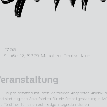
 – 17:00
r Straße 12, 81379 München, Deutschland
Veranstaltung
C Bayern schaffen mit ihren vielfältigen Angeboten Ablenkun
d sind zugleich Anlaufstellen für die Freizeitgestaltung in 
s Türöffner für eine nachhaltige Integration dienen.