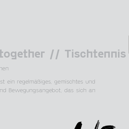
ogether // Tischtennis
hen
st ein regelmäßiges, gemischtes und
 und Bewegungsangebot, das sich an