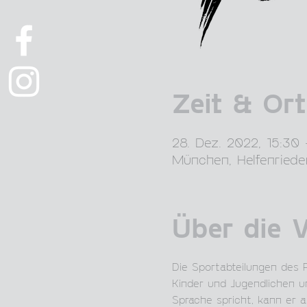
Zeit & Ort
28. Dez. 2022, 15:30
München, Helfenriede
Über die 
Die Sportabteilungen des F
Kinder und Jugendlichen un
Sprache spricht, kann er al